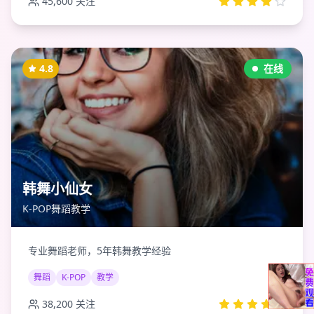
45,600
关注
4.8
在线
韩舞小仙女
K-POP舞蹈教学
专业舞蹈老师，5年韩舞教学经验
舞蹈
K-POP
教学
38,200
关注