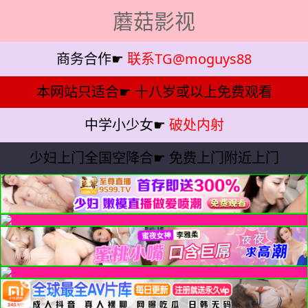
蘑菇影视
商务合作☛
联系TG@moguys88
本网站只适合☛
十八岁或以上免费观看
中学小少女☛
破处内射
少妇上门全国空降合☛
免费上门附近上门