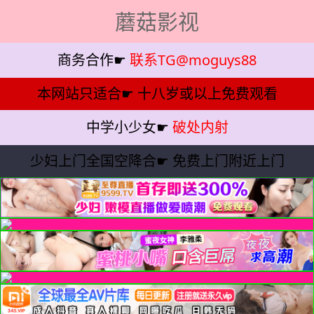
蘑菇影视
商务合作☛
联系TG@moguys88
本网站只适合☛
十八岁或以上免费观看
中学小少女☛
破处内射
少妇上门全国空降合☛
免费上门附近上门