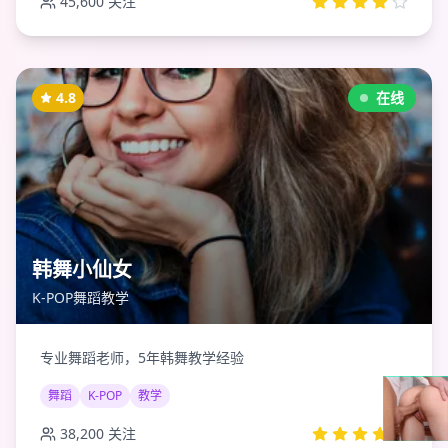
45,600
关注
4.8
在线
韩舞小仙女
K-POP舞蹈教学
专业舞蹈老师，5年韩舞教学经验
舞蹈
K-POP
教学
38,200
关注