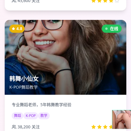
45,600
关注
4.8
在线
韩舞小仙女
K-POP舞蹈教学
专业舞蹈老师，5年韩舞教学经验
舞蹈
K-POP
教学
38,200
关注