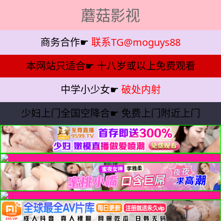
蘑菇影视
商务合作☛
联系TG@moguys88
本网站只适合☛
十八岁或以上免费观看
中学小少女☛
破处内射
少妇上门全国空降合☛
免费上门附近上门