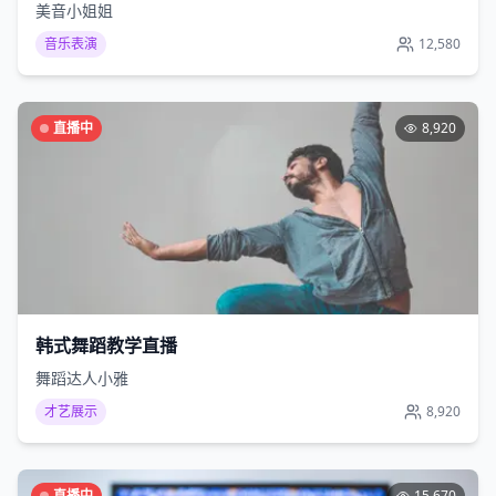
美音小姐姐
音乐表演
12,580
直播中
8,920
韩式舞蹈教学直播
舞蹈达人小雅
才艺展示
8,920
直播中
15,670