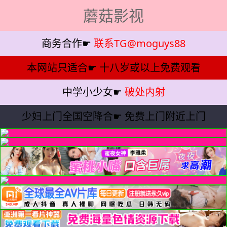
蘑菇影视
商务合作☛
联系TG@moguys88
本网站只适合☛
十八岁或以上免费观看
中学小少女☛
破处内射
少妇上门全国空降合☛
免费上门附近上门