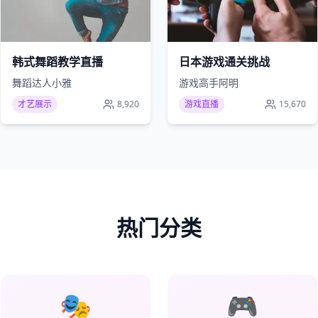
韩式舞蹈教学直播
日本游戏通关挑战
舞蹈达人小雅
游戏高手阿明
才艺展示
8,920
游戏直播
15,670
热门分类
🎭
🎮