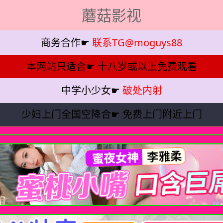
蘑菇影视
商务合作☛
联系TG@moguys88
本网站只适合☛
十八岁或以上免费观看
中学小少女☛
破处内射
少妇上门全国空降合☛
免费上门附近上门