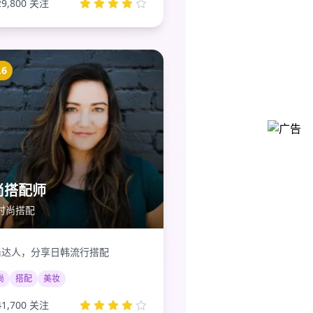
29,800
关注
.6
尚搭配师
时尚搭配
尚达人，分享日韩流行搭配
尚
搭配
美妆
41,700
关注