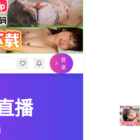
登
录
直播
播