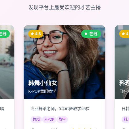
发现平台上最受欢迎的才艺主播
在线
4.8
在线
4
韩舞小仙女
料
K-POP舞蹈教学
日韩
唱
专业舞蹈老师，5年韩舞教学经验
日
舞蹈
K-POP
教学
料