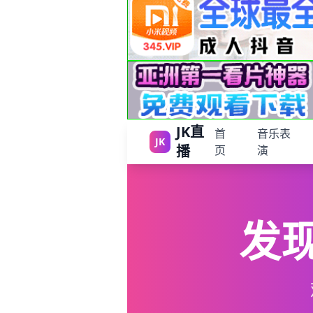
JK直
首
音乐表
JK
播
页
演
发