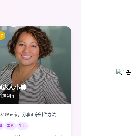
.7
理达人小美
料理制作
韩料理专家，分享正宗制作方法
理
美食
生活