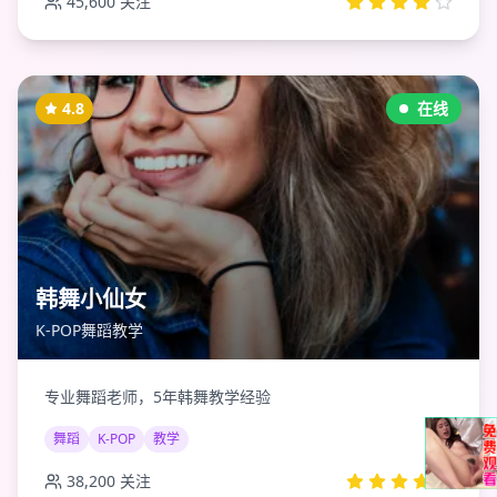
45,600
关注
4.8
在线
韩舞小仙女
K-POP舞蹈教学
专业舞蹈老师，5年韩舞教学经验
舞蹈
K-POP
教学
38,200
关注