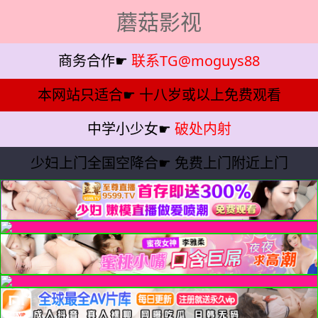
蘑菇影视
商务合作☛
联系TG@moguys88
本网站只适合☛
十八岁或以上免费观看
中学小少女☛
破处内射
少妇上门全国空降合☛
免费上门附近上门