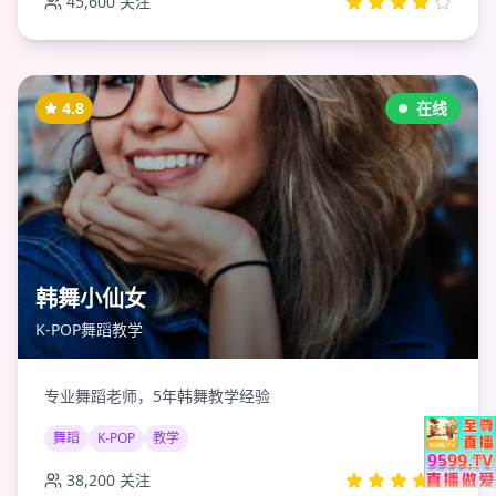
45,600
关注
4.8
在线
韩舞小仙女
K-POP舞蹈教学
专业舞蹈老师，5年韩舞教学经验
舞蹈
K-POP
教学
38,200
关注