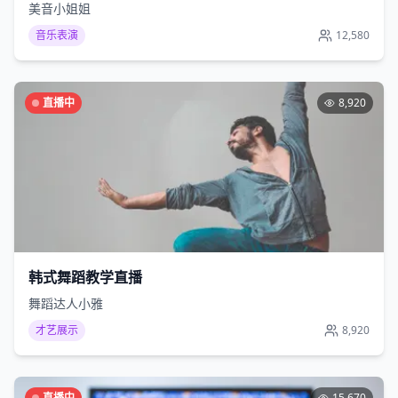
美音小姐姐
音乐表演
12,580
直播中
8,920
韩式舞蹈教学直播
舞蹈达人小雅
才艺展示
8,920
直播中
15,670