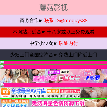
蘑菇影视
商务合作☛
联系TG@moguys88
本网站只适合☛
十八岁或以上免费观看
中学小少女☛
破处内射
少妇上门全国空降合☛
免费上门附近上门