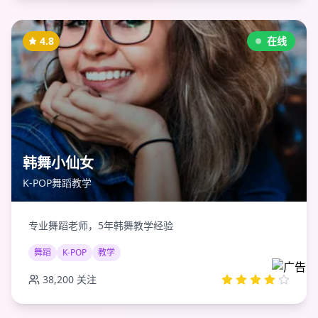
4.8
在线
韩舞小仙女
K-POP舞蹈教学
专业舞蹈老师，5年韩舞教学经验
舞蹈
K-POP
教学
38,200
关注