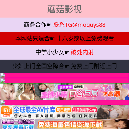
蘑菇影视
商务合作☛
联系TG@moguys88
本网站只适合☛
十八岁或以上免费观看
中学小少女☛
破处内射
少妇上门全国空降合☛
免费上门附近上门