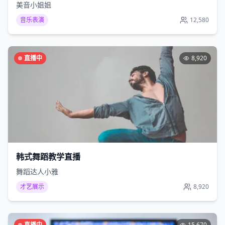
美音小姐姐
音乐表演
12,580
直播中
8,920
韩式舞蹈教学直播
舞蹈达人小雅
才艺展示
8,920
直播中
15,670