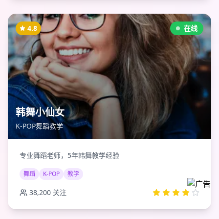
4.8
在线
韩舞小仙女
K-POP舞蹈教学
专业舞蹈老师，5年韩舞教学经验
舞蹈
K-POP
教学
38,200
关注