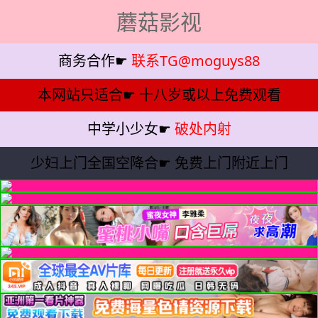
蘑菇影视
商务合作☛
联系TG@moguys88
本网站只适合☛
十八岁或以上免费观看
中学小少女☛
破处内射
少妇上门全国空降合☛
免费上门附近上门