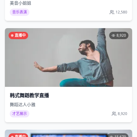
美音小姐姐
音乐表演
12,580
直播中
8,920
韩式舞蹈教学直播
舞蹈达人小雅
才艺展示
8,920
直播中
15,670