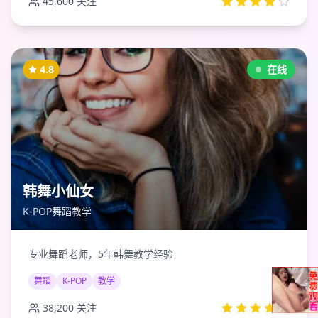
45,600
关注
4.8
在线
韩舞小仙女
K-POP舞蹈教学
专业舞蹈老师，5年韩舞教学经验
舞蹈
K-POP
教学
38,200
关注