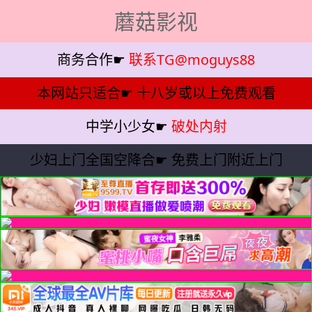
蘑菇影视
商务合作☛
联系TG@moguys88
本网站只适合☛
十八岁或以上免费观看
中学小少女☛
破处内射
少妇上门全国空降合☛
免费上门附近上门