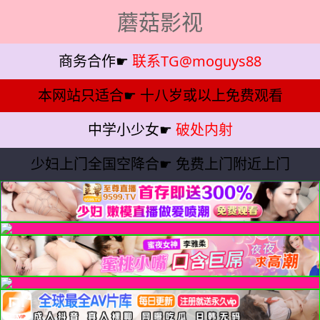
蘑菇影视
商务合作☛
联系TG@moguys88
本网站只适合☛
十八岁或以上免费观看
中学小少女☛
破处内射
少妇上门全国空降合☛
免费上门附近上门