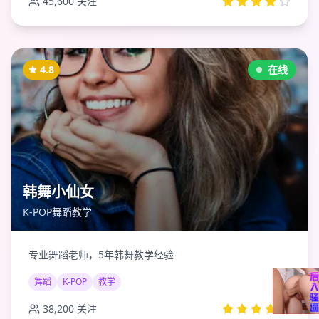
45,600
关注
4.8
在线
韩舞小仙女
K-POP舞蹈教学
专业舞蹈老师，5年韩舞教学经验
舞蹈
K-POP
教学
38,200
关注