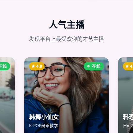
人气主播
发现平台上最受欢迎的才艺主播
在线
4.8
在线
4
韩舞小仙女
料
K-POP舞蹈教学
日韩