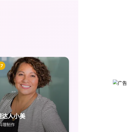
.7
理达人小美
料理制作