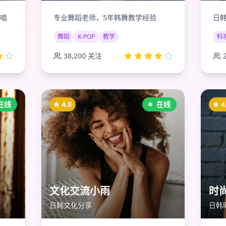
唱
专业舞蹈老师，5年韩舞教学经验
日
舞蹈
K-POP
教学
料
38,200
关注
在线
4.8
在线
4
文化交流小雨
时
日韩文化分享
日韩