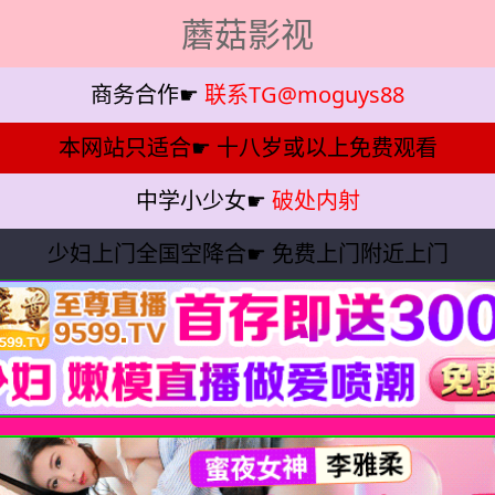
蘑菇影视
商务合作☛
联系TG@moguys88
本网站只适合☛
十八岁或以上免费观看
中学小少女☛
破处内射
少妇上门全国空降合☛
免费上门附近上门