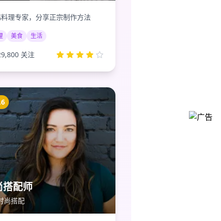
韩料理专家，分享正宗制作方法
理
美食
生活
29,800
关注
.6
尚搭配师
时尚搭配