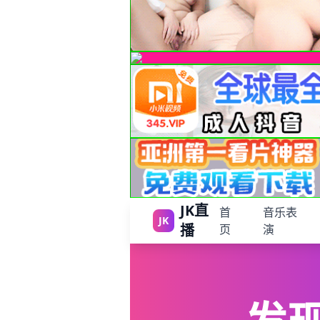
JK直
首
音乐表
JK
播
页
演