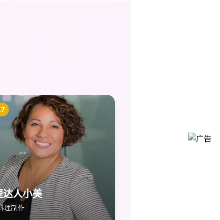
.7
理达人小美
料理制作