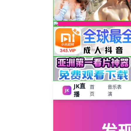
JK直
首
音乐表
JK
播
页
演