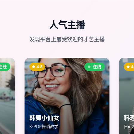
人气主播
发现平台上最受欢迎的才艺主播
在线
4.8
在线
4
韩舞小仙女
料
K-POP舞蹈教学
日韩