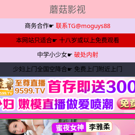
蘑菇影视
商务合作☛
联系TG@moguys88
本网站只适合☛
十八岁或以上免费观看
中学小少女☛
破处内射
少妇上门全国空降合☛
免费上门附近上门