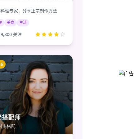
韩料理专家，分享正宗制作方法
理
美食
生活
29,800
关注
.6
尚搭配师
时尚搭配