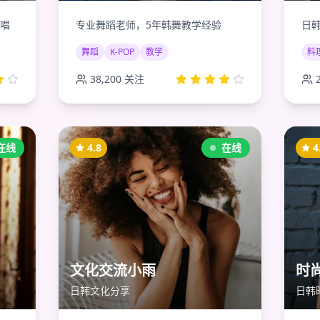
唱
专业舞蹈老师，5年韩舞教学经验
日
舞蹈
K-POP
教学
料
38,200
关注
在线
4.8
在线
4
文化交流小雨
时
日韩文化分享
日韩