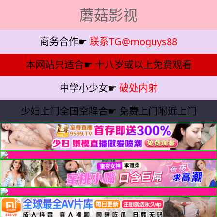
蘑菇影视
商务合作☛
联系TG@moguys88
本网站只适合☛
十八岁或以上免费观看
中学小少女☛
破处内射
少妇上门全国空降合☛
免费上门附近上门