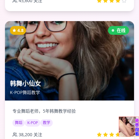
45,600
关注
4.8
在线
韩舞小仙女
K-POP舞蹈教学
专业舞蹈老师，5年韩舞教学经验
舞蹈
K-POP
教学
38,200
关注