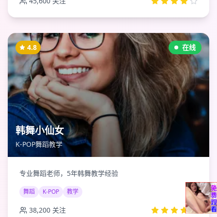
45,600
关注
4.8
在线
韩舞小仙女
K-POP舞蹈教学
专业舞蹈老师，5年韩舞教学经验
舞蹈
K-POP
教学
38,200
关注