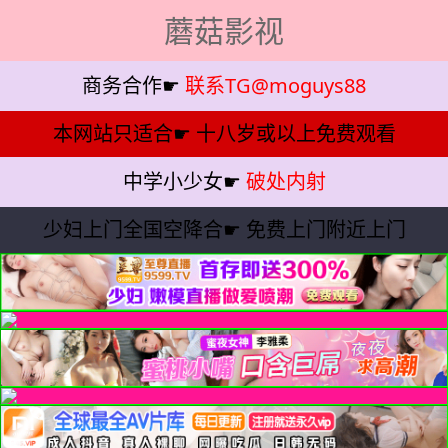
蘑菇影视
商务合作☛
联系TG@moguys88
本网站只适合☛
十八岁或以上免费观看
中学小少女☛
破处内射
少妇上门全国空降合☛
免费上门附近上门