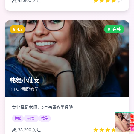
45,600
关注
4.8
在线
韩舞小仙女
K-POP舞蹈教学
专业舞蹈老师，5年韩舞教学经验
舞蹈
K-POP
教学
38,200
关注