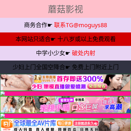
蘑菇影视
商务合作☛
联系TG@moguys88
本网站只适合☛
十八岁或以上免费观看
中学小少女☛
破处内射
少妇上门全国空降合☛
免费上门附近上门