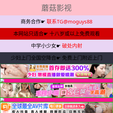
蘑菇影视
商务合作☛
联系TG@moguys88
本网站只适合☛
十八岁或以上免费观看
中学小少女☛
破处内射
少妇上门全国空降合☛
免费上门附近上门