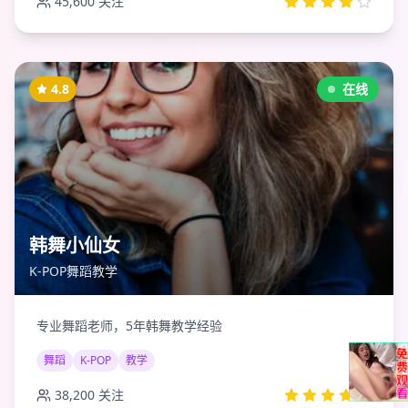
45,600
关注
4.8
在线
韩舞小仙女
K-POP舞蹈教学
专业舞蹈老师，5年韩舞教学经验
舞蹈
K-POP
教学
38,200
关注